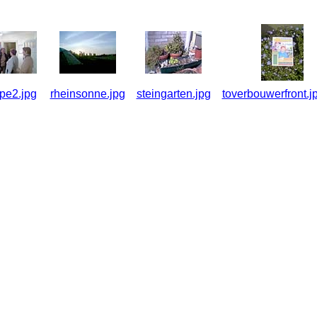
pe2.jpg
rheinsonne.jpg
steingarten.jpg
toverbouwerfront.j