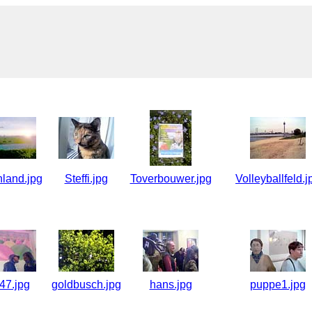
hland.jpg
Steffi.jpg
Toverbouwer.jpg
Volleyballfeld.j
47.jpg
goldbusch.jpg
hans.jpg
puppe1.jpg